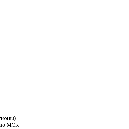
гионы)
0 по МСК