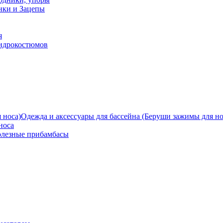
нки и Зацепы
я
гидрокостюмов
Одежда и аксессуары для бассейна (Беруши зажимы для но
носа
олезные прибамбасы