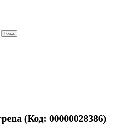
rpena
(Код:
00000028386
)