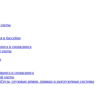
 охоты
я в бассейне
винга и снорклинга
й охоты
)
йвинга и снорклинга
ой охоты
Груза, грузовые ремни, пряжки и разгрузочные системы