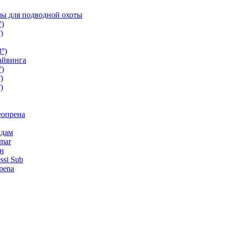
ы для подводной охоты
°)
)
°)
айвинга
°)
)
)
еопрена
ндам
mar
н
ssi Sub
pena