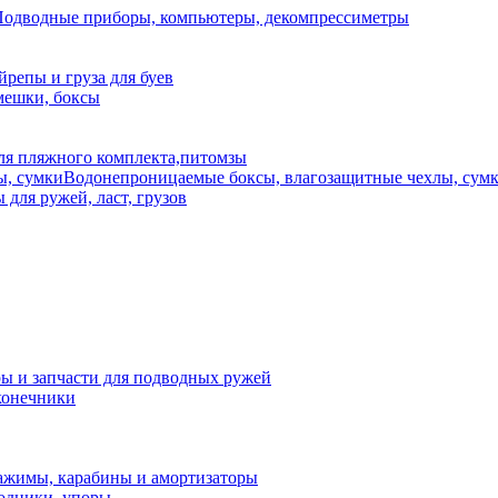
одводные приборы, компьютеры, декомпрессиметры
йрепы и груза для буев
мешки, боксы
ля пляжного комплекта,питомзы
Водонепроницаемые боксы, влагозащитные чехлы, сум
для ружей, ласт, грузов
ы и запчасти для подводных ружей
конечники
ажимы, карабины и амортизаторы
ходники, упоры