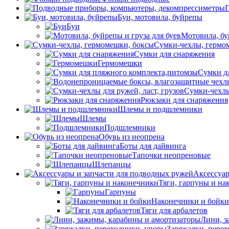
П
Буи, мотовила, буйрепы
Буи
Мотовила, бу
Сумки-чехлы, гермо
Сумки для снаряжения
Гермомешки
Сумки д
Сумки-чехлы 
Рюкзаки для снаряжения
Шлемы и подшлемники
Шлемы
Подшлемники
Обувь из неопрена
Боты для дайвинга
Тапочки неопреновые
Шлепанцы
Аксессуар
Тяги, гарпуны и на
Гарпуны
Наконечники и бойки
Тяги для арбалетов
Лини, з
Заряжалки, пере