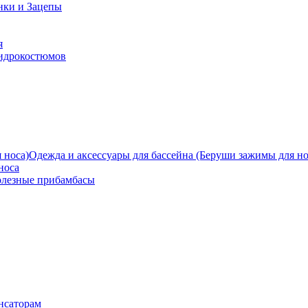
нки и Зацепы
я
гидрокостюмов
Одежда и аксессуары для бассейна (Беруши зажимы для но
носа
олезные прибамбасы
нсаторам