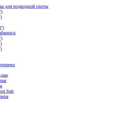
ы для подводной охоты
°)
)
°)
айвинга
°)
)
)
еопрена
ндам
mar
н
ssi Sub
pena