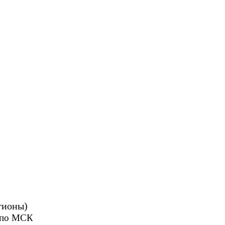
гионы)
0 по МСК