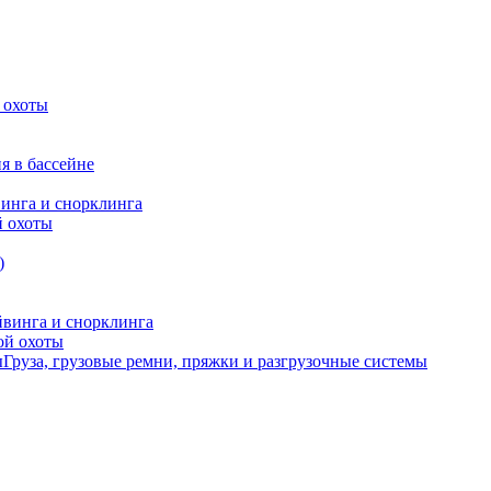
 охоты
я в бассейне
винга и снорклинга
й охоты
)
йвинга и снорклинга
ой охоты
Груза, грузовые ремни, пряжки и разгрузочные системы