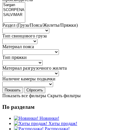
Раздел (Груза/Пояса/Жилеты/Пряжки)
Тип свинцового груза
Материал пояса
Тип пряжки
Материал разгрузочного жилета
Наличие камеры подкачки
Показать
Сбросить
Показать все фильтры
Скрыть фильтры
По разделам
Новинки!
Хиты продаж!
Распродажа!