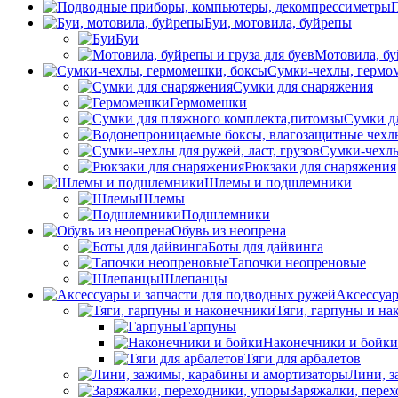
П
Буи, мотовила, буйрепы
Буи
Мотовила, бу
Сумки-чехлы, гермо
Сумки для снаряжения
Гермомешки
Сумки д
Сумки-чехлы 
Рюкзаки для снаряжения
Шлемы и подшлемники
Шлемы
Подшлемники
Обувь из неопрена
Боты для дайвинга
Тапочки неопреновые
Шлепанцы
Аксессуар
Тяги, гарпуны и на
Гарпуны
Наконечники и бойки
Тяги для арбалетов
Лини, з
Заряжалки, пере