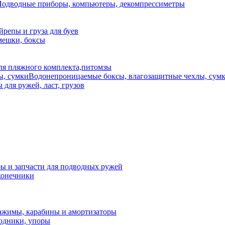
одводные приборы, компьютеры, декомпрессиметры
йрепы и груза для буев
мешки, боксы
ля пляжного комплекта,питомзы
Водонепроницаемые боксы, влагозащитные чехлы, сум
для ружей, ласт, грузов
ы и запчасти для подводных ружей
конечники
ажимы, карабины и амортизаторы
ходники, упоры