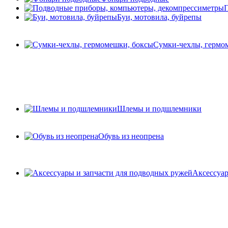
П
Буи, мотовила, буйрепы
Сумки-чехлы, гермо
Шлемы и подшлемники
Обувь из неопрена
Аксессуар