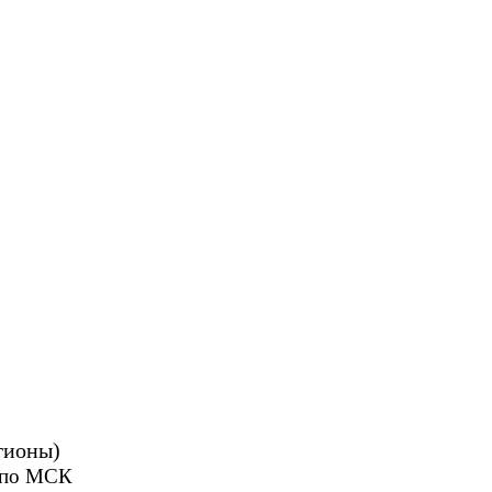
гионы)
0 по МСК