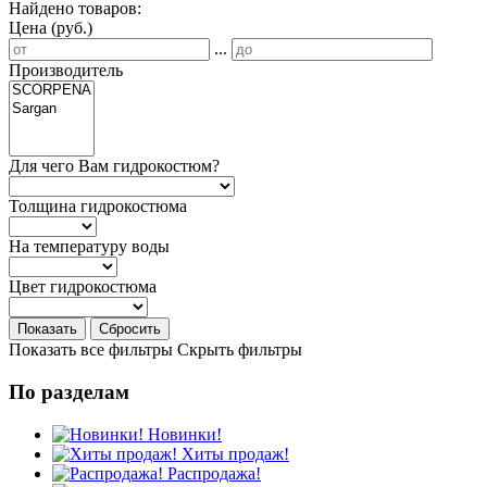
Найдено товаров:
Цена (руб.)
...
Производитель
Для чего Вам гидрокостюм?
Толщина гидрокостюма
На температуру воды
Цвет гидрокостюма
Показать
Сбросить
Показать все фильтры
Скрыть фильтры
По разделам
Новинки!
Хиты продаж!
Распродажа!