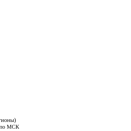
гионы)
0 по МСК