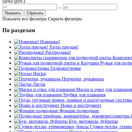
Цена (руб.)
...
Показать
Сбросить
Показать все фильтры
Скрыть фильтры
По разделам
Новинки!
Хиты продаж!
Распродажа!
Комплект
Ружья для под
Гидрокостюмы
Носки
Перчатки, рукавицы
Ласты
Маски и очки для плавания
Трубки для плавания
Ножи и инструмент
Фонари подводные
Буи, мотовила, буйрепы
Сумки-чехлы, гермо
Шлемы и подшлемники