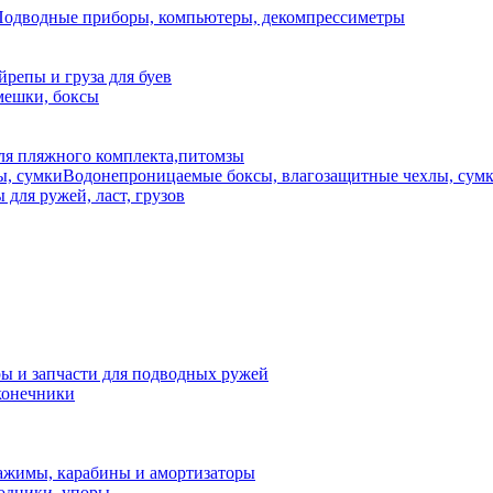
одводные приборы, компьютеры, декомпрессиметры
йрепы и груза для буев
мешки, боксы
ля пляжного комплекта,питомзы
Водонепроницаемые боксы, влагозащитные чехлы, сум
для ружей, ласт, грузов
ы и запчасти для подводных ружей
конечники
ажимы, карабины и амортизаторы
ходники, упоры