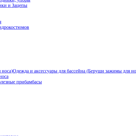
нки и Зацепы
я
гидрокостюмов
Одежда и аксессуары для бассейна (Беруши зажимы для но
носа
олезные прибамбасы