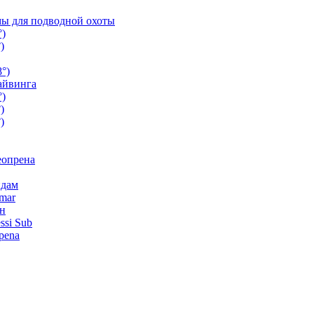
ы для подводной охоты
°)
)
°)
айвинга
°)
)
)
еопрена
ндам
mar
н
ssi Sub
pena