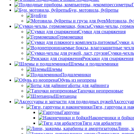
П
Буи, мотовила, буйрепы
Буи
Мотовила, бу
Сумки-чехлы, гермо
Сумки для снаряжения
Гермомешки
Сумки д
Сумки-чехлы 
Рюкзаки для снаряжения
Шлемы и подшлемники
Шлемы
Подшлемники
Обувь из неопрена
Боты для дайвинга
Тапочки неопреновые
Шлепанцы
Аксессуар
Тяги, гарпуны и на
Гарпуны
Наконечники и бойки
Тяги для арбалетов
Лини, з
Заряжалки, пере