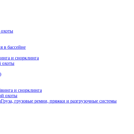
 охоты
я в бассейне
винга и снорклинга
й охоты
)
йвинга и снорклинга
ой охоты
Груза, грузовые ремни, пряжки и разгрузочные системы