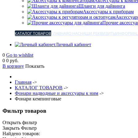
Аксессуары к компе
Шланги для дайвинга
Аксессуары к приборам
Аксессуар
Прочие аксессуа
КАТАЛОГ ТОВАРОВ
ГЛАВНАЯ
О НАС
НАШИ РЕКВИЗИТЫ
ИНФОРМАЦ
Личный кабинет
0
Go to wishlist
0
0 руб.
В корзину
Показать
Главная
->
КАТАЛОГ ТОВАРОВ
->
Фонари надводные и аксессуары к ним
->
Фонари кемпинговые
Фильтр товаров
Открыть фильтр
Закрыть Фильтр
Найдено товаров: