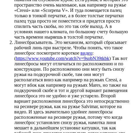
пространство очень маленькое, как например на ружье
«Cressi» или «Scorpena V». И туда помещается палец
только в тонкой перчатке, а в более толстые перчатки
палец туда просто не поместится и придется просто
спилить часть скобы, но это так себе выход. А в
условиях нашего климата, по большому счету большую
часть времени ныряешь в толстой перчатке.
Линесбрасыватель. Это механизм, который сбрасывает
рабочий линь при выстреле. Чтобы понять, что такое
линесброс посмотрите короткое
видео
:
(
https://www.youtube.com/watch?v=9sobN39tkbk
) Так вот
линесбросы могут отличаться по расположению и по
конструкции. По расположению они могу быть снизу
ружья на подкурочной скобе, там они могут
располагаться вниз как например на ружьях Cressi, а
могут вбок как например на ружьях Mares, но также на
подкурочной скобе и тот и другой вариант размещения
линесброса это не удобно и уже устарело. Второй
вариант расположения линесброса это непосредственно
на ресивере ружья, как на ружье Salvimar, которое на
видео. И здесь значительно удобнее линесбросы
расположенные на ресивере ружья, потому что когда
линесброс установлен снизу ружья, намотка линя
мешает в дальнейшем установке катушки, так как