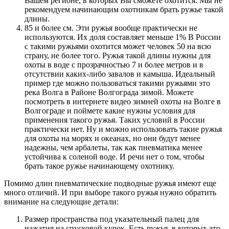
Вашем регионе, в которых Вы сможете охотится. Мы не
рекомендуем начинающим охотникам брать ружье такой
длины.
85 и более см. Эти ружья вообще практически не
используются. Их доля составляет меньше 1% В России
с такими ружьями охотится может человек 50 на всю
страну, не более того. Ружья такой длины нужны для
охоты в воде с прозрачностью 7 и более метров и в
отсутствии каких-либо завалов и камыша. Идеальный
пример где можно пользоваться такими ружьями это
река Волга в Районе Волгограда зимой. Можете
посмотреть в интернете видео зимней охоты на Волге в
Волгограде и поймете какие нужны условия для
применения такого ружья. Таких условий в России
практически нет. Ну и можно использовать такие ружья
для охоты на морях и океанах, но они будут менее
надежны, чем арбалеты, так как пневматика менее
устойчива к соленой воде. И речи нет о том, чтобы
брать такое ружье начинающему охотнику.
Помимо длин пневматические подводные ружья имеют еще
много отличий. И при выборе такого ружья нужно обратить
внимание на следующие детали:
Размер пространства под указательный палец для
нажатия на спусковой курок. Есть ружья, в которых это