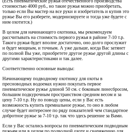
(Есть пневматические ружья отечественного производства
стоимостью 4000 руб., но такие ружья можно приобретать,
только если Вы мастер на все руки и изобретатель и купив это
ружье Вы его разберете, модернизируете и тогда уже будете с
ним охотится.)
В целом для начинающего охотника, мы рекомендуем
рассчитывать на стоимость первого ружья в районе 7-10 т.р.
Такого ружья будет вполне достаточно, оно долго прослужит
и будет мощным, и точным. А уже дальше, когда Вас затянет
по полной Вы уже, приобретете другое ружье другой длины с
другими характеристиками и так далее.
Соответственно основные выводы:
Начинающему подводному охотнику для охоты в
пресноводных водоемах нужно покупать первое
пневматическое ружье длиной 50 см. с боковым линесбросом,
большим подкурочным пространством средним весом и за
цену 7-10 т.р. Ну по поводу цены, если у Вас есть
возможность купить премиальное ружье, то оно в любом
случае будет интереснее по ряду показателей чем стандартное
добротное ружье за 7-10 т.р. так что здесь решение за Вами.
Если у Вас остались вопросы по пневматическим подводным
ружьям или в целом по подводной охоте и снаряжению для