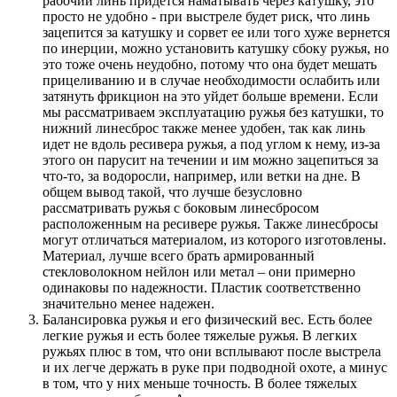
рабочий линь придется наматывать через катушку, это
просто не удобно - при выстреле будет риск, что линь
зацепится за катушку и сорвет ее или того хуже вернется
по инерции, можно установить катушку сбоку ружья, но
это тоже очень неудобно, потому что она будет мешать
прицеливанию и в случае необходимости ослабить или
затянуть фрикцион на это уйдет больше времени. Если
мы рассматриваем эксплуатацию ружья без катушки, то
нижний линесброс также менее удобен, так как линь
идет не вдоль ресивера ружья, а под углом к нему, из-за
этого он парусит на течении и им можно зацепиться за
что-то, за водоросли, например, или ветки на дне. В
общем вывод такой, что лучше безусловно
рассматривать ружья с боковым линесбросом
расположенным на ресивере ружья. Также линесбросы
могут отличаться материалом, из которого изготовлены.
Материал, лучше всего брать армированный
стекловолокном нейлон или метал – они примерно
одинаковы по надежности. Пластик соответственно
значительно менее надежен.
Балансировка ружья и его физический вес. Есть более
легкие ружья и есть более тяжелые ружья. В легких
ружьях плюс в том, что они всплывают после выстрела
и их легче держать в руке при подводной охоте, а минус
в том, что у них меньше точность. В более тяжелых