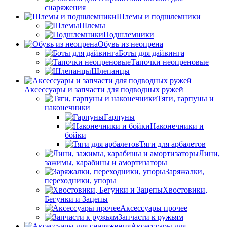
снаряжения
Шлемы и подшлемники
Шлемы
Подшлемники
Обувь из неопрена
Боты для дайвинга
Тапочки неопреновые
Шлепанцы
Аксессуары и запчасти для подводных ружей
Тяги, гарпуны и
наконечники
Гарпуны
Наконечники и
бойки
Тяги для арбалетов
Лини,
зажимы, карабины и амортизаторы
Заряжалки,
переходники, упоры
Хвостовики,
Бегунки и Зацепы
Аксессуары прочее
Запчасти к ружьям
Аксессуары для