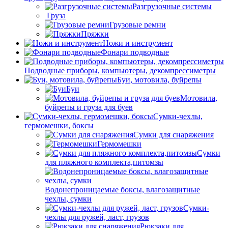
Разгрузочные системы
Груза
Грузовые ремни
Пряжки
Ножи и инструмент
Фонари подводные
Подводные приборы, компьютеры, декомпрессиметры
Буи, мотовила, буйрепы
Буи
Мотовила,
буйрепы и груза для буев
Сумки-чехлы,
гермомешки, боксы
Сумки для снаряжения
Гермомешки
Сумки
для пляжного комплекта,питомзы
Водонепроницаемые боксы, влагозащитные
чехлы, сумки
Сумки-
чехлы для ружей, ласт, грузов
Рюкзаки для