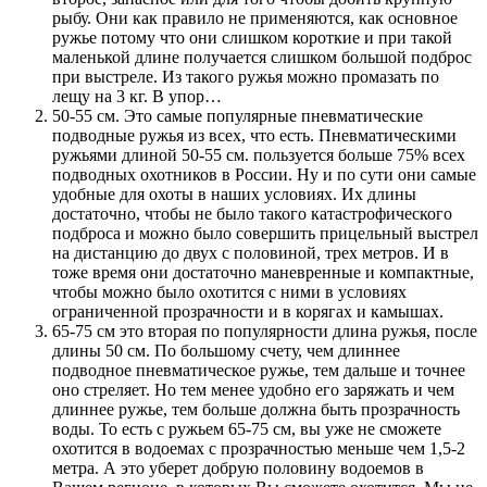
рыбу. Они как правило не применяются, как основное
ружье потому что они слишком короткие и при такой
маленькой длине получается слишком большой подброс
при выстреле. Из такого ружья можно промазать по
лещу на 3 кг. В упор…
50-55 см. Это самые популярные пневматические
подводные ружья из всех, что есть. Пневматическими
ружьями длиной 50-55 см. пользуется больше 75% всех
подводных охотников в России. Ну и по сути они самые
удобные для охоты в наших условиях. Их длины
достаточно, чтобы не было такого катастрофического
подброса и можно было совершить прицельный выстрел
на дистанцию до двух с половиной, трех метров. И в
тоже время они достаточно маневренные и компактные,
чтобы можно было охотится с ними в условиях
ограниченной прозрачности и в корягах и камышах.
65-75 см это вторая по популярности длина ружья, после
длины 50 см. По большому счету, чем длиннее
подводное пневматическое ружье, тем дальше и точнее
оно стреляет. Но тем менее удобно его заряжать и чем
длиннее ружье, тем больше должна быть прозрачность
воды. То есть с ружьем 65-75 см, вы уже не сможете
охотится в водоемах с прозрачностью меньше чем 1,5-2
метра. А это уберет добрую половину водоемов в