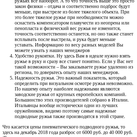
ружьях все наоборот. А то что точность выше это просто
закон физики – отдача и соответственно подброс будут
меньше, при выстреле из более тяжелого объекта. При
это более тяжелое ружье при необходимости можно
оснастить компенсатором плавучести из неопрена или
пенопласта и физический вес ружья не изменится,
точность соответственно останется, но оно также станет
всплывать после выстрела, и рука будет меньше
уставать. Информацию по весу разных моделей Вы
можете узнать у наших менеджеров
Удобство рукоятки. Ну здесь Вам в идеале нужно взять
ружье в руку и сразу все станет понятно. Если у Вас нет
такой возможности – Вы заказываете ружье удаленно из
региона, то доверьтесь опыту наших менеджеров.
Надежность ружья. Это важный показатель, который
определить при визуальном осмотре ружья невозможно.
По нашему опыту наиболее надежными являются
заводские ружья от крупных европейских компаний.
Большинство этих производителей собрано в Италии.
Итальянцы вообще исторически одни из лучших
оружейников, видимо поэтому самые надежные
подводные ружья также производятся в этой стране.
Что касается цены пневматического подводного ружья, то
здесь на декабрь 2018 года разброс от 6000 руб. до 40 000 руб.