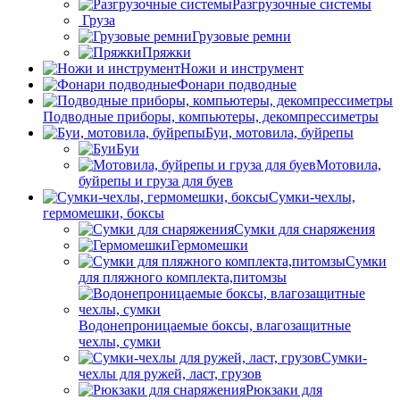
Разгрузочные системы
Груза
Грузовые ремни
Пряжки
Ножи и инструмент
Фонари подводные
Подводные приборы, компьютеры, декомпрессиметры
Буи, мотовила, буйрепы
Буи
Мотовила,
буйрепы и груза для буев
Сумки-чехлы,
гермомешки, боксы
Сумки для снаряжения
Гермомешки
Сумки
для пляжного комплекта,питомзы
Водонепроницаемые боксы, влагозащитные
чехлы, сумки
Сумки-
чехлы для ружей, ласт, грузов
Рюкзаки для