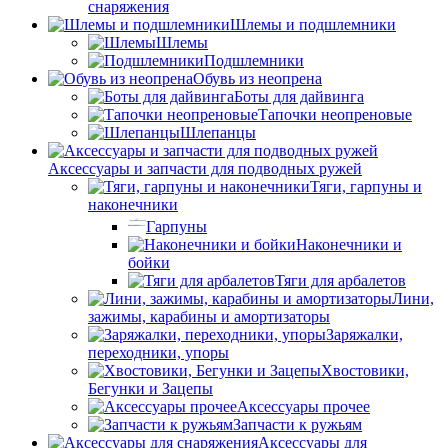
снаряжения
Шлемы и подшлемники
Шлемы
Подшлемники
Обувь из неопрена
Боты для дайвинга
Тапочки неопреновые
Шлепанцы
Аксессуары и запчасти для подводных ружей
Тяги, гарпуны и
наконечники
Гарпуны
Наконечники и
бойки
Тяги для арбалетов
Лини,
зажимы, карабины и амортизаторы
Заряжалки,
переходники, упоры
Хвостовики,
Бегунки и Зацепы
Аксессуары прочее
Запчасти к ружьям
Аксессуары для