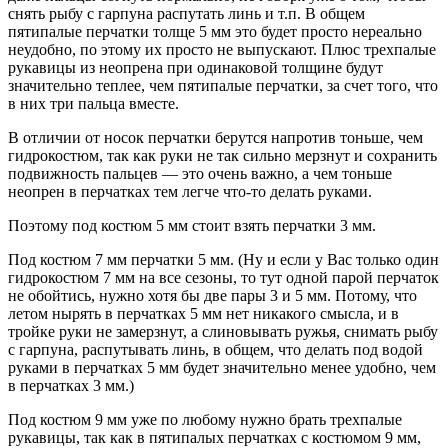
снять рыбу с гарпуна распутать линь и т.п. В общем
пятипалые перчатки толще 5 мм это будет просто нереально
неудобно, по этому их просто не выпускают. Плюс трехпалые
рукавицы из неопрена при одинаковой толщине будут
значительно теплее, чем пятипалые перчатки, за счет того, что
в них три пальца вместе.
В отличии от носок перчатки берутся напротив тоньше, чем
гидрокостюм, так как руки не так сильно мерзнут и сохранить
подвижность пальцев — это очень важно, а чем тоньше
неопрен в перчатках тем легче что-то делать руками.
Поэтому под костюм 5 мм стоит взять перчатки 3 мм.
Под костюм 7 мм перчатки 5 мм. (Ну и если у Вас только один
гидрокостюм 7 мм на все сезоны, то тут одной парой перчаток
не обойтись, нужно хотя бы две пары 3 и 5 мм. Потому, что
летом нырять в перчатках 5 мм нет никакого смысла, и в
тройке руки не замерзнут, а слиновывать ружья, снимать рыбу
с гарпуна, распутывать линь, в общем, что делать под водой
руками в перчатках 5 мм будет значительно менее удобно, чем
в перчатках 3 мм.)
Под костюм 9 мм уже по любому нужно брать трехпалые
рукавицы, так как в пятипалых перчатках с костюмом 9 мм,