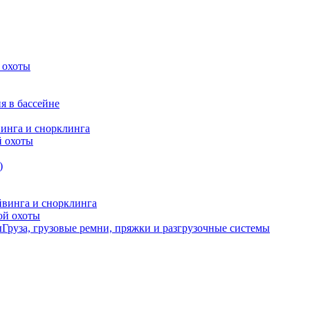
 охоты
я в бассейне
винга и снорклинга
й охоты
)
йвинга и снорклинга
ой охоты
Груза, грузовые ремни, пряжки и разгрузочные системы