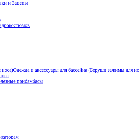
нки и Зацепы
я
гидрокостюмов
Одежда и аксессуары для бассейна (Беруши зажимы для но
носа
олезные прибамбасы
нсаторам