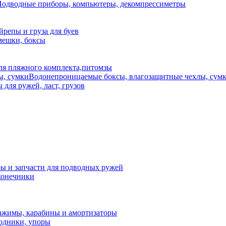
одводные приборы, компьютеры, декомпрессиметры
йрепы и груза для буев
мешки, боксы
ля пляжного комплекта,питомзы
Водонепроницаемые боксы, влагозащитные чехлы, сум
для ружей, ласт, грузов
ы и запчасти для подводных ружей
конечники
ажимы, карабины и амортизаторы
ходники, упоры