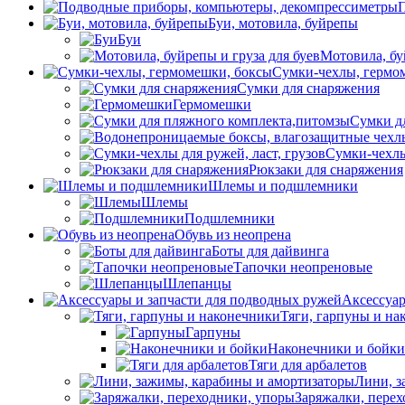
П
Буи, мотовила, буйрепы
Буи
Мотовила, бу
Сумки-чехлы, гермо
Сумки для снаряжения
Гермомешки
Сумки д
Сумки-чехлы 
Рюкзаки для снаряжения
Шлемы и подшлемники
Шлемы
Подшлемники
Обувь из неопрена
Боты для дайвинга
Тапочки неопреновые
Шлепанцы
Аксессуар
Тяги, гарпуны и на
Гарпуны
Наконечники и бойки
Тяги для арбалетов
Лини, з
Заряжалки, пере