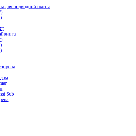
ы для подводной охоты
°)
)
°)
айвинга
°)
)
)
еопрена
ндам
mar
н
ssi Sub
pena