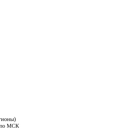
гионы)
0 по МСК