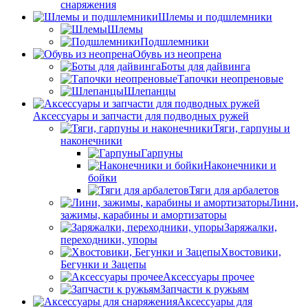
снаряжения
Шлемы и подшлемники
Шлемы
Подшлемники
Обувь из неопрена
Боты для дайвинга
Тапочки неопреновые
Шлепанцы
Аксессуары и запчасти для подводных ружей
Тяги, гарпуны и
наконечники
Гарпуны
Наконечники и
бойки
Тяги для арбалетов
Лини,
зажимы, карабины и амортизаторы
Заряжалки,
переходники, упоры
Хвостовики,
Бегунки и Зацепы
Аксессуары прочее
Запчасти к ружьям
Аксессуары для