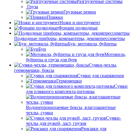
Разгрузочные системы
Груза
Грузовые ремни
Пряжки
Ножи и инструмент
Фонари подводные
Подводные приборы, компьютеры, декомпрессиметры
Буи, мотовила, буйрепы
Буи
Мотовила,
буйрепы и груза для буев
Сумки-чехлы,
гермомешки, боксы
Сумки для снаряжения
Гермомешки
Сумки
для пляжного комплекта,питомзы
Водонепроницаемые боксы, влагозащитные
чехлы, сумки
Сумки-
чехлы для ружей, ласт, грузов
Рюкзаки для