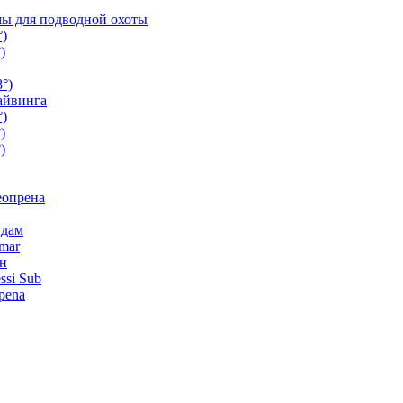
ы для подводной охоты
°)
)
°)
айвинга
°)
)
)
еопрена
ндам
mar
н
ssi Sub
pena