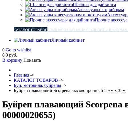
Шланги для дайвинга
Аксессуары к приборам
Аксессуар
Прочие аксессуа
КАТАЛОГ ТОВАРОВ
ГЛАВНАЯ
О НАС
НАШИ РЕКВИЗИТЫ
ИНФОРМАЦ
Личный кабинет
0
Go to wishlist
0
0 руб.
В корзину
Показать
Главная
->
КАТАЛОГ ТОВАРОВ
->
Буи, мотовила, буйрепы
->
Буйреп плавающий Scorpena высокопрочный 5 мм х 35м,
Буйреп плавающий Scorpena 
00000020655
)