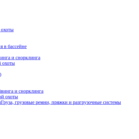
 охоты
я в бассейне
винга и снорклинга
й охоты
)
йвинга и снорклинга
ой охоты
Груза, грузовые ремни, пряжки и разгрузочные системы