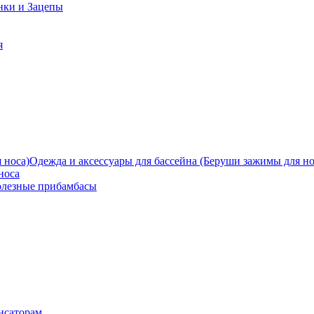
нки и Зацепы
я
Одежда и аксессуары для бассейна (Беруши зажимы для но
носа
олезные прибамбасы
нсаторам