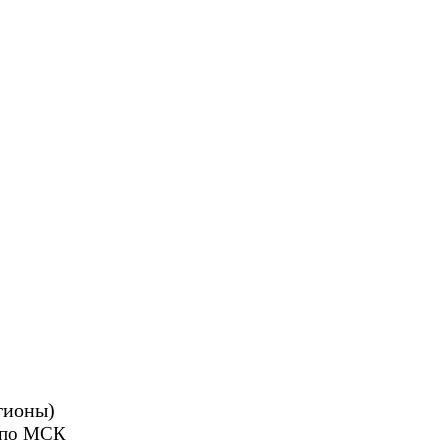
гионы)
0 по МСК