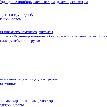
одводные приборы, компьютеры, декомпрессиметры
йрепы и груза для буев
мешки, боксы
ля пляжного комплекта,питомзы
Водонепроницаемые боксы, влагозащитные чехлы, сум
для ружей, ласт, грузов
ы и запчасти для подводных ружей
конечники
ажимы, карабины и амортизаторы
ходники, упоры