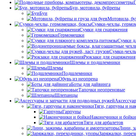
П
Буи, мотовила, буйрепы
Буи
Мотовила, бу
Сумки-чехлы, гермо
Сумки для снаряжения
Гермомешки
Сумки д
Сумки-чехлы 
Рюкзаки для снаряжения
Шлемы и подшлемники
Шлемы
Подшлемники
Обувь из неопрена
Боты для дайвинга
Тапочки неопреновые
Шлепанцы
Аксессуар
Тяги, гарпуны и на
Гарпуны
Наконечники и бойки
Тяги для арбалетов
Лини, з
Заряжалки, пере