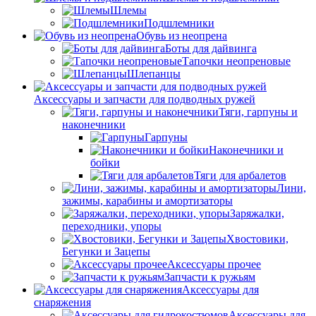
Шлемы
Подшлемники
Обувь из неопрена
Боты для дайвинга
Тапочки неопреновые
Шлепанцы
Аксессуары и запчасти для подводных ружей
Тяги, гарпуны и
наконечники
Гарпуны
Наконечники и
бойки
Тяги для арбалетов
Лини,
зажимы, карабины и амортизаторы
Заряжалки,
переходники, упоры
Хвостовики,
Бегунки и Зацепы
Аксессуары прочее
Запчасти к ружьям
Аксессуары для
снаряжения
Аксессуары для