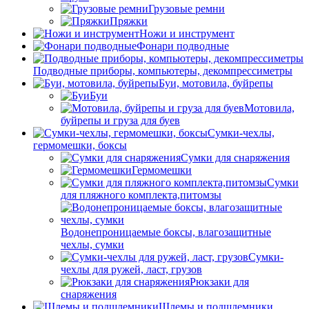
Грузовые ремни
Пряжки
Ножи и инструмент
Фонари подводные
Подводные приборы, компьютеры, декомпрессиметры
Буи, мотовила, буйрепы
Буи
Мотовила,
буйрепы и груза для буев
Сумки-чехлы,
гермомешки, боксы
Сумки для снаряжения
Гермомешки
Сумки
для пляжного комплекта,питомзы
Водонепроницаемые боксы, влагозащитные
чехлы, сумки
Сумки-
чехлы для ружей, ласт, грузов
Рюкзаки для
снаряжения
Шлемы и подшлемники