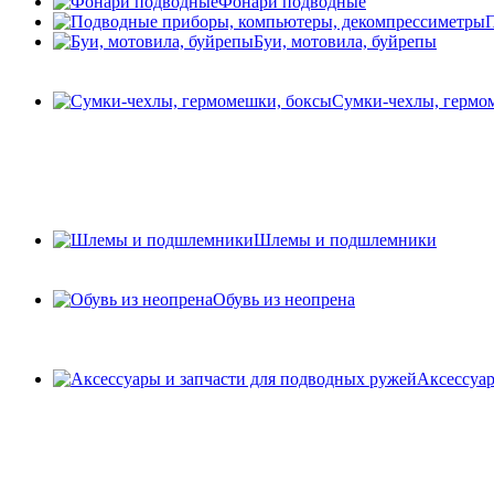
Фонари подводные
П
Буи, мотовила, буйрепы
Сумки-чехлы, гермо
Шлемы и подшлемники
Обувь из неопрена
Аксессуар