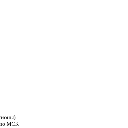
гионы)
0 по МСК